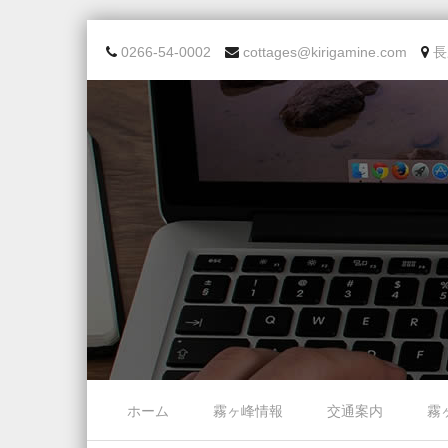
0266-54-0002
cottages@kirigamine.com
長
Skip to content
ホーム
霧ヶ峰情報
交通案内
霧
Menu