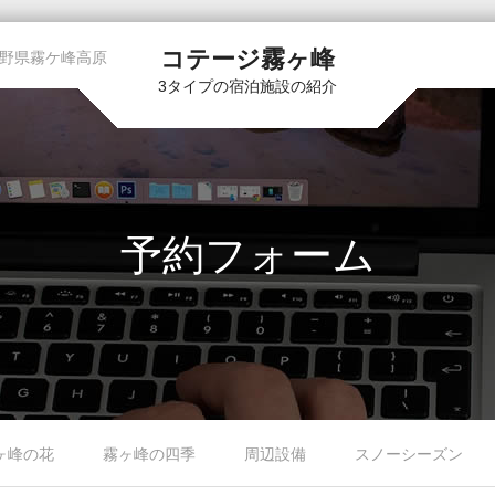
コテージ霧ヶ峰
野県霧ケ峰高原
3タイプの宿泊施設の紹介
予約フォーム
ヶ峰の花
霧ヶ峰の四季
周辺設備
スノーシーズン