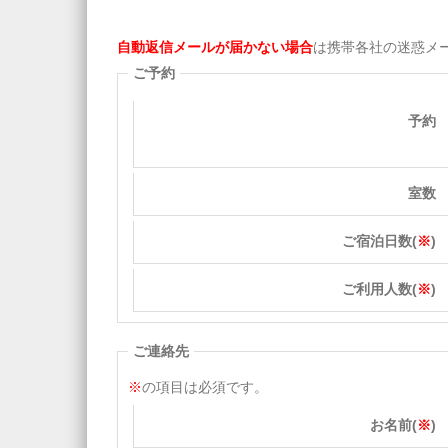
自動返信メールが届かない場合
は携帯各社の迷惑メ
ご予約
予約
室数
ご宿泊日数(
※
)
ご利用人数(
※
)
ご連絡先
※
の項目は必須です。
お名前(
※
)