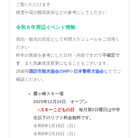
ご覧いただけます
積雪や花の開花状況などの参考にしてください
令和８年周辺イベント情報
宿泊・観光の目安として年間スケジュールをご活用く
ださい
昨年の実績を参考にした日付・内容ですので
不確定で
す
、また気象状況変更になることもございます。
詳細等
諏訪市観光協会のHP
や
日本警察犬協会
などでご
確認ください。
霧ヶ峰スキー場
2025年12月24日 オープン
○スキーこどもの日
毎月第3日曜日は中学
生以下のリフト料金無料です。
令和8年1月18日（日）
令和8
年2月15日（日）