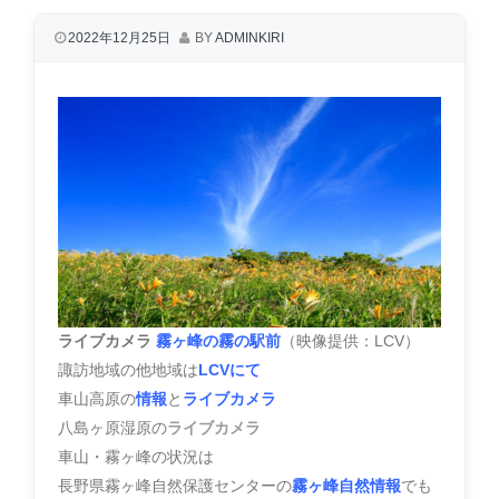
2022年12月25日
BY
ADMINKIRI
ライブカメラ
霧ヶ峰の霧の駅前
（映像提供：LCV）
諏訪地域の他地域は
LCVにて
車山高原の
情報
と
ライブカメラ
八島ヶ原湿原の
ライブカメラ
車山・霧ヶ峰の状況は
長野県霧ヶ峰自然保護センターの
霧ヶ峰自然情報
でも